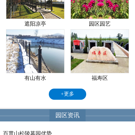
遮阳凉亭
园区园艺
有山有水
福寿区
+更多
园区资讯
百贯山松陵墓园优势