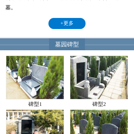
墓。
+更多
墓园碑型
碑型1
碑型2