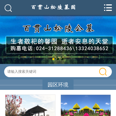


网站首页

关于我们
园区环境
园区资讯
墓园碑型
联系我们
园区环境